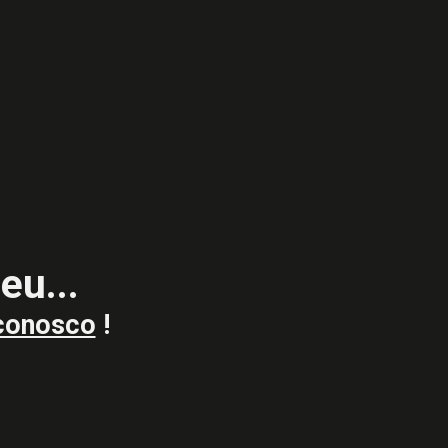
eu...
conosco
!