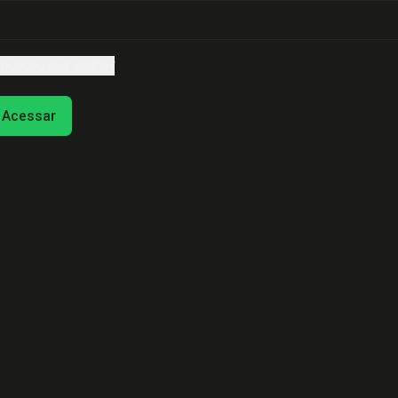
queceu sua senha?
Acessar