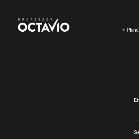
⭐ Plano
Em
S