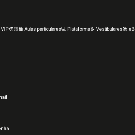
 VIP
🧑🏻‍🏫 Aulas particulares
💻 Plataforma
📝 Vestibulares
📚 eB
ail
enha